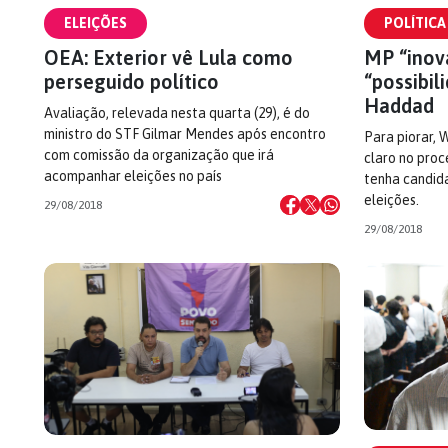
ELEIÇÕES
POLÍTICA
OEA: Exterior vê Lula como
MP “inova
perseguido político
“possibil
Haddad
Avaliação, relevada nesta quarta (29), é do
ministro do STF Gilmar Mendes após encontro
Para piorar, 
com comissão da organização que irá
claro no pro
acompanhar eleições no país
tenha candida
eleições.
29/08/2018
29/08/2018