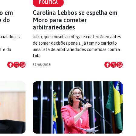
POLÍTICA
ro em
Carolina Lebbos se espelha em
e do
Moro para cometer
arbitrariedades
ial do juiz
Juíza, que consulta colega e conterrâneo antes
de tomar decisões penais, já tem no currículo
T e da
uma lista de arbitrariedades cometidas contra
Lula
31/08/2018