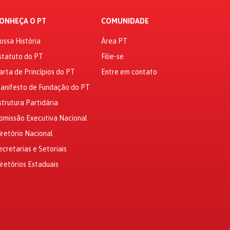
ONHEÇA O PT
COMUNIDADE
ossa História
Área PT
statuto do PT
Filie-se
arta de Princípios do PT
Entre em contato
anifesto de Fundação do PT
strutura Partidária
omissão Executiva Nacional
iretório Nacional
ecretarias e Setoriais
iretórios Estaduais