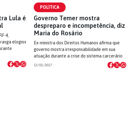
POLÍTICA
ra Lula é
Governo Temer mostra
al
despreparo e incompetência, diz
Maria do Rosário
RF-4,
rasga elogios
Ex-ministra dos Direitos Humanos afirma que
urante
governo mostra irresponsabilidade em sua
atuação durante a crise do sistema carcerário
13/01/2017