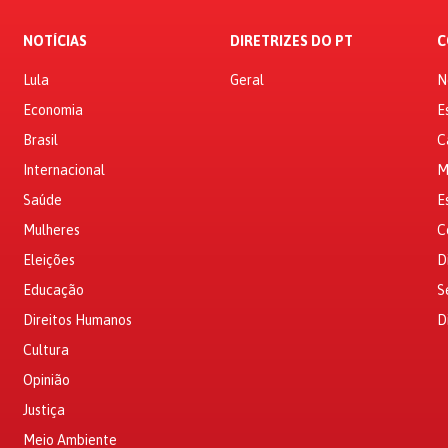
NOTÍCIAS
DIRETRIZES DO PT
C
Lula
Geral
N
Economia
E
Brasil
C
Internacional
M
Saúde
E
Mulheres
C
Eleições
D
Educação
S
Direitos Humanos
D
Cultura
Opinião
Justiça
Meio Ambiente