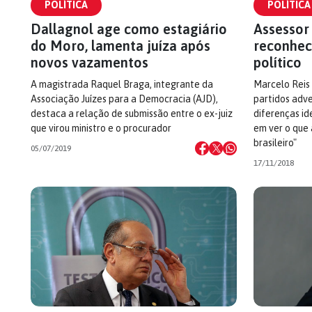
POLÍTICA
POLÍTICA
Dallagnol age como estagiário
Assessor
do Moro, lamenta juíza após
reconhec
novos vazamentos
político
A magistrada Raquel Braga, integrante da
Marcelo Reis 
Associação Juízes para a Democracia (AJD),
partidos adve
destaca a relação de submissão entre o ex-juiz
diferenças id
que virou ministro e o procurador
em ver o que 
brasileiro"
05/07/2019
17/11/2018