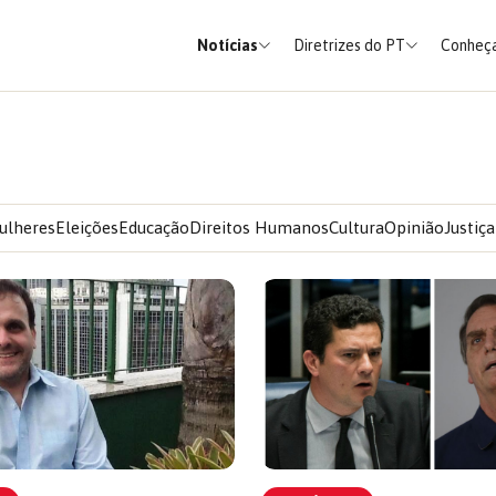
Notícias
Diretrizes do PT
Conheça
ulheres
Eleições
Educação
Direitos Humanos
Cultura
Opinião
Justiça