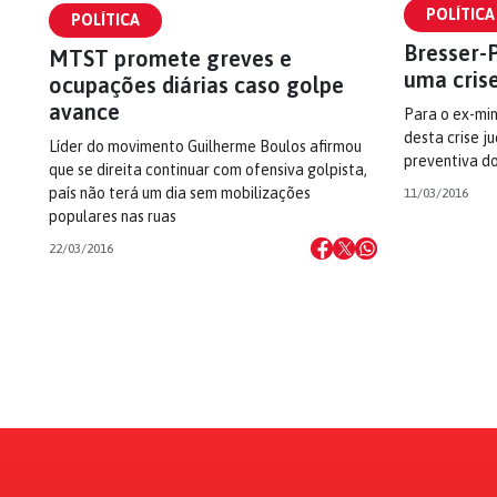
POLÍTICA
POLÍTICA
Bresser-P
MTST promete greves e
uma crise
ocupações diárias caso golpe
avance
Para o ex-min
desta crise ju
Líder do movimento Guilherme Boulos afirmou
preventiva do
que se direita continuar com ofensiva golpista,
país não terá um dia sem mobilizações
11/03/2016
populares nas ruas
22/03/2016