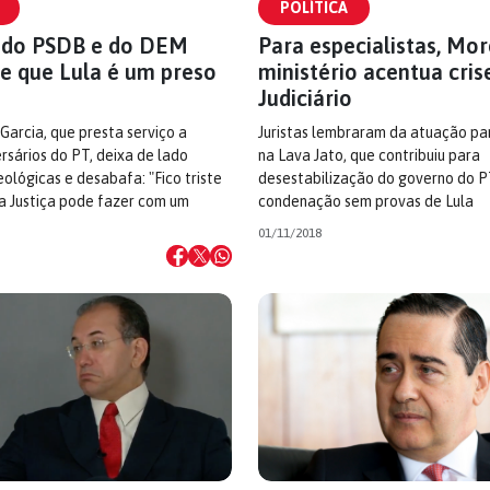
POLÍTICA
 do PSDB e do DEM
Para especialistas, Mo
e que Lula é um preso
ministério acentua cris
Judiciário
Garcia, que presta serviço a
Juristas lembraram da atuação parc
rsários do PT, deixa de lado
na Lava Jato, que contribuiu para
eológicas e desabafa: "Fico triste
desestabilização do governo do P
a Justiça pode fazer com um
condenação sem provas de Lula
01/11/2018