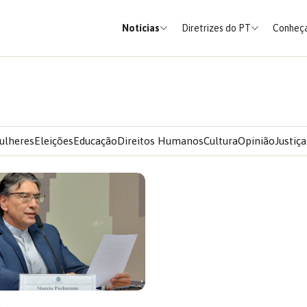
Notícias
Diretrizes do PT
Conheça
ulheres
Eleições
Educação
Direitos Humanos
Cultura
Opinião
Justiça