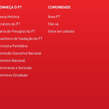
ONHEÇA O PT
COMUNIDADE
ossa História
Área PT
statuto do PT
Filie-se
arta de Princípios do PT
Entre em contato
anifesto de Fundação do PT
strutura Partidária
omissão Executiva Nacional
iretório Nacional
ecretarias e Setoriais
iretórios Estaduais