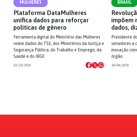
MULHERES
BRASIL
Plataforma DataMulheres
Revolução
unifica dados para reforçar
impõem n
políticas de gênero
dados, d
Ferramenta digital do Ministério das Mulheres
Presidente do
reúne dados do TSE, dos Ministérios da Justiça e
senadores a 
Segurança Pública, do Trabalho e Emprego, da
inovação cien
Saúde e do IBGE
órgão
03/10/2025
24/04/2025