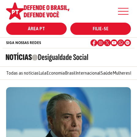
ÁREA PT
FILIE-SE
SIGA NOSSAS REDES
NOTÍCIAS
Desigualdade Social
Todas as notícias
Lula
Economia
Brasil
Internacional
Saúde
Mulheres
Ele