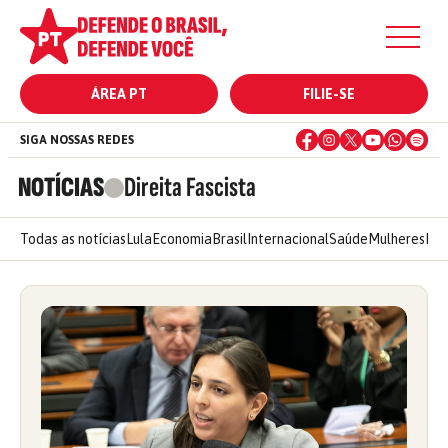
ÁREA PT
FILIE-SE
SIGA NOSSAS REDES
NOTÍCIAS
Direita Fascista
Todas as notícias
Lula
Economia
Brasil
Internacional
Saúde
Mulheres
Ele