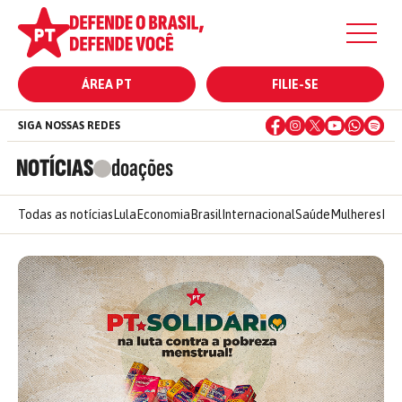
ÁREA PT
FILIE-SE
SIGA NOSSAS REDES
NOTÍCIAS
doações
Todas as notícias
Lula
Economia
Brasil
Internacional
Saúde
Mulheres
Ele