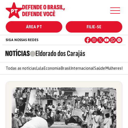
ÁREA PT
FILIE-SE
SIGA NOSSAS REDES
NOTÍCIAS
Eldorado dos Carajás
Todas as notícias
Lula
Economia
Brasil
Internacional
Saúde
Mulheres
Ele