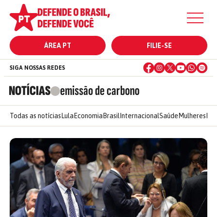
ÁREA PT
FILIE-SE
SIGA NOSSAS REDES
NOTÍCIAS
emissão de carbono
Todas as notícias
Lula
Economia
Brasil
Internacional
Saúde
Mulheres
Ele