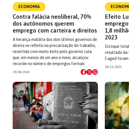
ECONOMIA
ECONOM
Contra falácia neoliberal, 70%
Efeito Lu
dos autônomos querem
empregos
emprego com carteira e direitos
1,8 milh
2023
A herança maldita dos dois últimos governos de
direita se refletiu na precarização do trabalho,
Estoque total
revertida com muito êxito pelo governo Lula,
resultado da 
que, em menos de um ano e meio, alcançou
Caged foram 
recorde no número de empregos formais
28/11/2023
29/08/2024