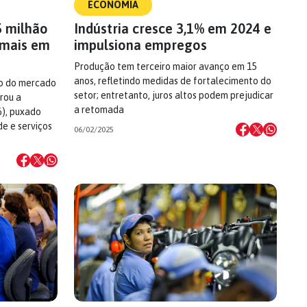
ECONOMIA
5 milhão
Indústria cresce 3,1% em 2024 e
rmais em
impulsiona empregos
Produção tem terceiro maior avanço em 15
anos, refletindo medidas de fortalecimento do
ão do mercado
setor; entretanto, juros altos podem prejudicar
erou a
a retomada
%), puxado
de e serviços
06/02/2025