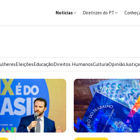
Notícias
Diretrizes do PT
Conheça
ulheres
Eleições
Educação
Direitos Humanos
Cultura
Opinião
Justiça