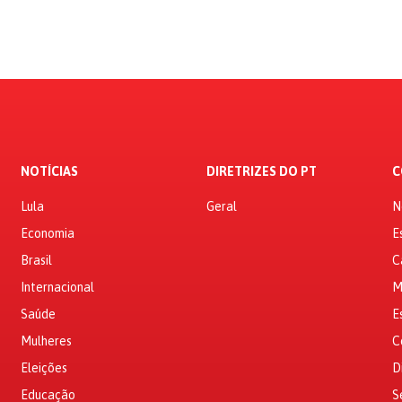
NOTÍCIAS
DIRETRIZES DO PT
C
Lula
Geral
N
Economia
E
Brasil
C
Internacional
M
Saúde
E
Mulheres
C
Eleições
D
Educação
S