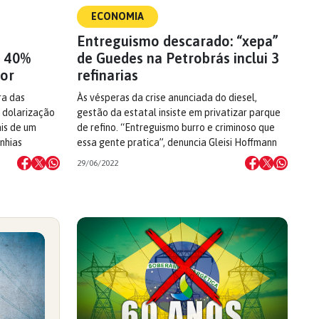
ECONOMIA
Entreguismo descarado: “xepa”
é 40%
de Guedes na Petrobrás inclui 3
ior
refinarias
ra das
Às vésperas da crise anunciada do diesel,
a dolarização
gestão da estatal insiste em privatizar parque
is de um
de refino. “Entreguismo burro e criminoso que
nhias
essa gente pratica”, denuncia Gleisi Hoffmann
29/06/2022