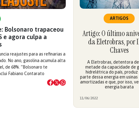
ARTIGOS
e: Bolsonaro trapaceou
Artigo: O último aniv
 e agora culpa a
da Eletrobras, por 
s
Chaves
ncia reajustes para as refinarias a
ado. No ano, gasolina acumula alta
A Eletrobras, detentora d
el, de 68%. “Bolsonaro te
metade da capacidade de 
hidrelétrica do país, produz
nclui Fabiano Contarato
parte dessa energia em usinas 
amortizadas e que, por isso, 
energia barata
11/06/2022