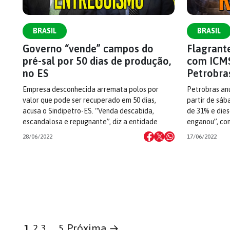
BRASIL
BRASIL
Governo “vende” campos do
Flagrant
pré-sal por 50 dias de produção,
com ICMS
no ES
Petrobra
Empresa desconhecida arremata polos por
Petrobras anu
valor que pode ser recuperado em 50 dias,
partir de sáb
acusa o Sindipetro-ES. “Venda descabida,
de 31% e dies
escandalosa e repugnante”, diz a entidade
enganou”, co
28/06/2022
17/06/2022
Próxima →
1
2
3
…
5