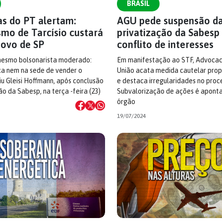
BRASIL
as do PT alertam:
AGU pede suspensão d
smo de Tarcísio custará
privatização da Sabesp
povo de SP
conflito de interesses
mesmo bolsonarista moderado:
Em manifestação ao STF, Advocac
ca nem na sede de vender o
União acata medida cautelar pro
iu Gleisi Hoffmann, após conclusão
e destaca irregularidades no proc
ão da Sabesp, na terça -feira (23)
Subvalorização de ações é apont
órgão
19/07/2024