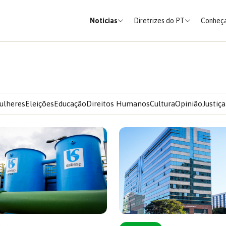
Notícias
Diretrizes do PT
Conheça
ulheres
Eleições
Educação
Direitos Humanos
Cultura
Opinião
Justiça