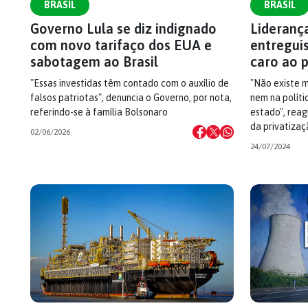
BRASIL
BRASIL
Governo Lula se diz indignado
Lideranç
com novo tarifaço dos EUA e
entregui
sabotagem ao Brasil
caro ao 
"Essas investidas têm contado com o auxílio de
"Não existe 
falsos patriotas", denuncia o Governo, por nota,
nem na políti
referindo-se à família Bolsonaro
estado", reag
da privatizaç
02/06/2026
24/07/2024