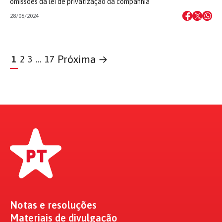
omissões da lei de privatização da companhia
28/06/2024
Próxima →
1
2
3
…
17
Notas e resoluções
Materiais de divulgação