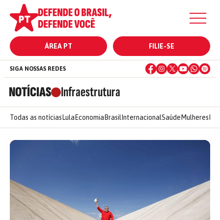
ÁREA PT
FILIE-SE
SIGA NOSSAS REDES
NOTÍCIAS
Infraestrutura
Todas as notícias
Lula
Economia
Brasil
Internacional
Saúde
Mulheres
Ele