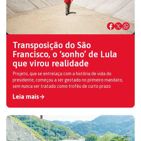
Transposição do São
Francisco, o ‘sonho’ de Lula
que virou realidade
Projeto, que se entrelaça com a história de vida do
presidente, começou a ser gestado no primeiro mandato,
sem nunca ser tratado como troféu de curto prazo
Leia mais
→