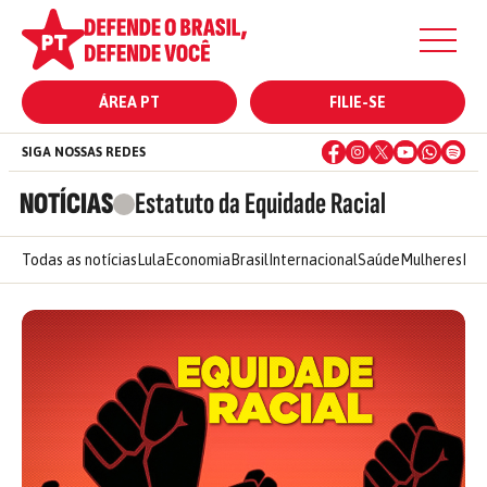
ÁREA PT
FILIE-SE
SIGA NOSSAS REDES
NOTÍCIAS
Estatuto da Equidade Racial
Todas as notícias
Lula
Economia
Brasil
Internacional
Saúde
Mulheres
Ele