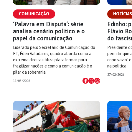
COMUNICAÇÃO
NOTÍCIAS
‘Palavra em Disputa’: série
Edinho: 
analisa cenário político e o
Flávio B
papel da comunicação
do fasci
Liderado pelo Secretário de Comunicação do
Presidente do
PT, Éden Valadares, quadro aborda como a
permitir que
extrema direita utiliza plataformas para
copo vazio" e
fragilizar nações e como a comunicação é o
na política
pilar da soberania
27/02/2026
11/03/2026