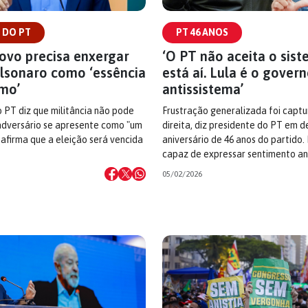
 DO PT
PT 46 ANOS
povo precisa enxergar
‘O PT não aceita o sis
olsonaro como ‘essência
está aí. Lula é o gover
smo’
antissistema’
 PT diz que militância não pode
Frustração generalizada foi capt
 adversário se apresente como "um
direita, diz presidente do PT em 
 afirma que a eleição será vencida
aniversário de 46 anos do partido. 
capaz de expressar sentimento an
05/02/2026