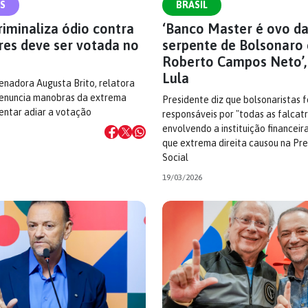
S
BRASIL
riminaliza ódio contra
‘Banco Master é ovo d
res deve ser votada no
serpente de Bolsonaro 
Roberto Campos Neto’,
Lula
senadora Augusta Brito, relatora
denuncia manobras da extrema
Presidente diz que bolsonaristas 
tentar adiar a votação
responsáveis por "todas as falcat
envolvendo a instituição financeir
que extrema direita causou na Pre
Social
19/03/2026