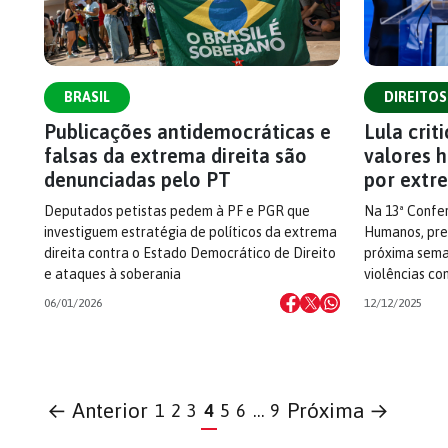
BRASIL
DIREITO
Publicações antidemocráticas e
Lula crit
falsas da extrema direita são
valores 
denunciadas pelo PT
por extre
Deputados petistas pedem à PF e PGR que
Na 13ª Confer
investiguem estratégia de políticos da extrema
Humanos, pre
direita contra o Estado Democrático de Direito
próxima sema
e ataques à soberania
violências co
06/01/2026
12/12/2025
← Anterior
Próxima →
1
2
3
4
5
6
…
9