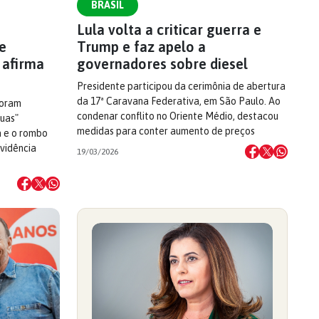
BRASIL
a
Lula volta a criticar guerra e
e
Trump e faz apelo a
 afirma
governadores sobre diesel
Presidente participou da cerimônia de abertura
da 17ª Caravana Federativa, em São Paulo. Ao
foram
condenar conflito no Oriente Médio, destacou
ruas"
medidas para conter aumento de preços
a e o rombo
vidência
19/03/2026