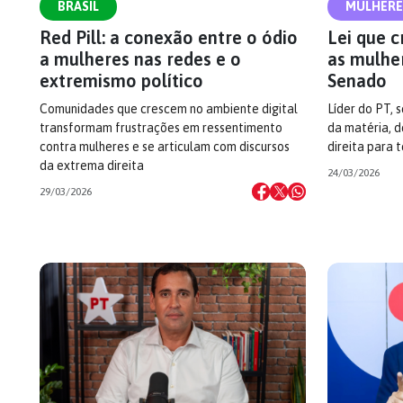
BRASIL
MULHERE
Red Pill: a conexão entre o ódio
Lei que c
a mulheres nas redes e o
as mulhe
extremismo político
Senado
Comunidades que crescem no ambiente digital
Líder do PT, 
transformam frustrações em ressentimento
da matéria, 
contra mulheres e se articulam com discursos
direita para 
da extrema direita
24/03/2026
29/03/2026