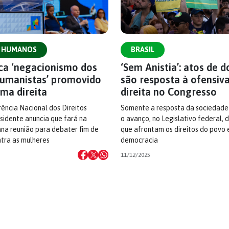
S HUMANOS
BRASIL
ica ‘negacionismo dos
‘Sem Anistia’: atos de 
humanistas’ promovido
são resposta à ofensiv
ma direita
direita no Congresso
ência Nacional dos Direitos
Somente a resposta da sociedade
sidente anuncia que fará na
o avanço, no Legislativo federal, 
na reunião para debater fim de
que afrontam os direitos do povo 
ntra as mulheres
democracia
11/12/2025