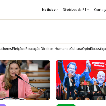
Notícias
Diretrizes do PT
Conheça
ulheres
Eleições
Educação
Direitos Humanos
Cultura
Opinião
Justiça