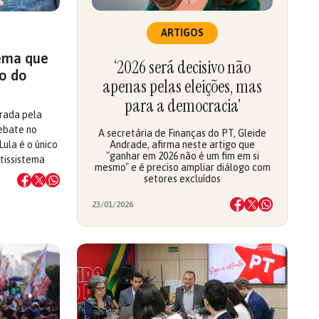
ARTIGOS
tema que
‘2026 será decisivo não
no do
apenas pelas eleições, mas
para a democracia’
urada pela
debate no
A secretária de Finanças do PT, Gleide
Lula é o único
Andrade, afirma neste artigo que
"ganhar em 2026 não é um fim em si
tissistema
mesmo" e é preciso ampliar diálogo com
setores excluídos
23/01/2026