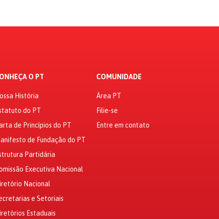
ONHEÇA O PT
COMUNIDADE
ossa História
Área PT
statuto do PT
Filie-se
arta de Princípios do PT
Entre em contato
anifesto de Fundação do PT
strutura Partidária
omissão Executiva Nacional
iretório Nacional
ecretarias e Setoriais
iretórios Estaduais