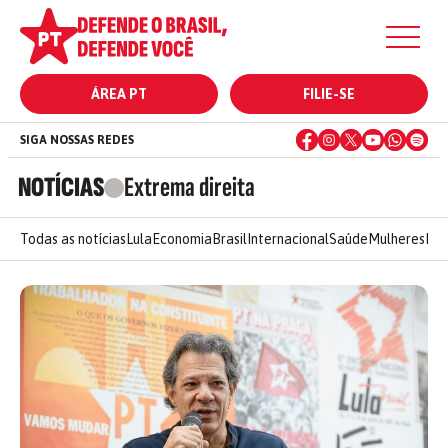
ÁREA PT
FILIE-SE
SIGA NOSSAS REDES
NOTÍCIAS
Extrema direita
Todas as notícias
Lula
Economia
Brasil
Internacional
Saúde
Mulheres
Ele