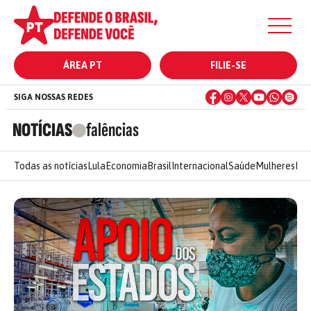
ÁREA PT
FILIE-SE
SIGA NOSSAS REDES
NOTÍCIAS
falências
Todas as notícias
Lula
Economia
Brasil
Internacional
Saúde
Mulheres
Ele