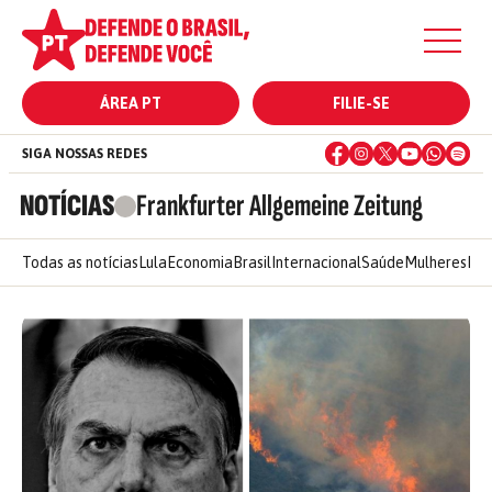
ÁREA PT
FILIE-SE
SIGA NOSSAS REDES
NOTÍCIAS
Frankfurter Allgemeine Zeitung
Todas as notícias
Lula
Economia
Brasil
Internacional
Saúde
Mulheres
Ele