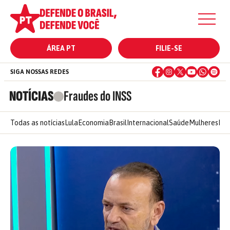
ÁREA PT
FILIE-SE
SIGA NOSSAS REDES
NOTÍCIAS
Fraudes do INSS
Todas as notícias
Lula
Economia
Brasil
Internacional
Saúde
Mulheres
Ele