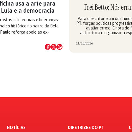
icina usa a arte para
Frei Betto: Nós err
 Lula e a democracia
Para o escritor e um dos fund
tistas, intelectuais e lideranças
PT, forças políticas progressi
palco histórico no bairro da Bela
avaliar erros: "É hora de 
Paulo reforça apoio ao ex-
autocrítica e organizar a es
11/10/2016
NOTÍCIAS
DIRETRIZES DO PT
C