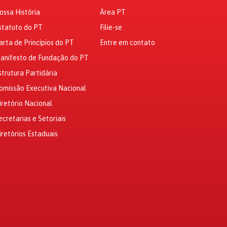
ossa História
Área PT
statuto do PT
Filie-se
arta de Princípios do PT
Entre em contato
anifesto de Fundação do PT
strutura Partidária
omissão Executiva Nacional
iretório Nacional
ecretarias e Setoriais
iretórios Estaduais