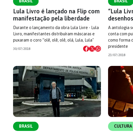
BRASIL
BRASIL
Lula Livro é lançado na Flip com
“Lula Liv
manifestação pela liberdade
desenhos
Durante o lançamento da obra Lula Livre - Lula
A antologia s
Livro, manifestantes distribuíram máscaras e
conta com pu
puxaram o coro “olê, olê, olê, olá, Lula, Lula"
como forma de
presidente
30/07/2018
23/07/2018
BRASIL
CULTURA