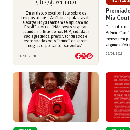
(des)governado
NOTÍCIAS
Premiado
Em artigo, o escritor fala sobre os
Mia Cout
tempos atuais: “As últimas palavras de
George Floyd também se aplicam ao
O escritor m
Brasil”, alerta. “'Não posso respirar'
quando, no Brasil e nos EUA, cidadãos
Prêmio Camõe
são agredidos, presos, torturados e
mensagem para
assassinados pelo “crime” de serem
segunda-feira
negros e, portanto, 'suspeitos'”
08/04/2019
05/06/2020