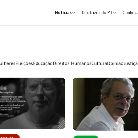
Notícias
Diretrizes do PT
Conheça
ulheres
Eleições
Educação
Direitos Humanos
Cultura
Opinião
Justiça