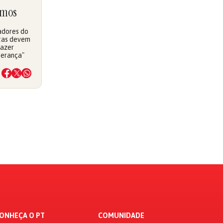
amos
adores do
stas devem
fazer
perança"
ONHEÇA O PT
COMUNIDADE