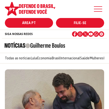
ÁREA PT
FILIE-SE
SIGA NOSSAS REDES
NOTÍCIAS
Guilherme Boulos
Todas as notícias
Lula
Economia
Brasil
Internacional
Saúde
Mulheres
Ele