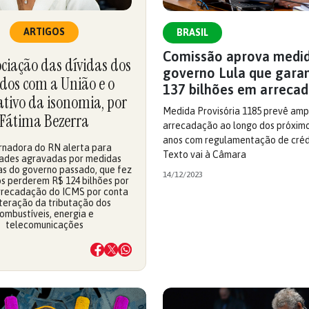
ARTIGOS
BRASIL
Comissão aprova medi
ciação das dívidas dos
governo Lula que gara
dos com a União e o
137 bilhões em arreca
tivo da isonomia, por
Medida Provisória 1185 prevê amp
Fátima Bezerra
arrecadação ao longo dos próxim
anos com regulamentação de crédit
nadora do RN alerta para
Texto vai à Câmara
dades agravadas por medidas
ras do governo passado, que fez
14/12/2023
s perderem R$ 124 bilhões por
rrecadação do ICMS por conta
teração da tributação dos
ombustíveis, energia e
telecomunicações