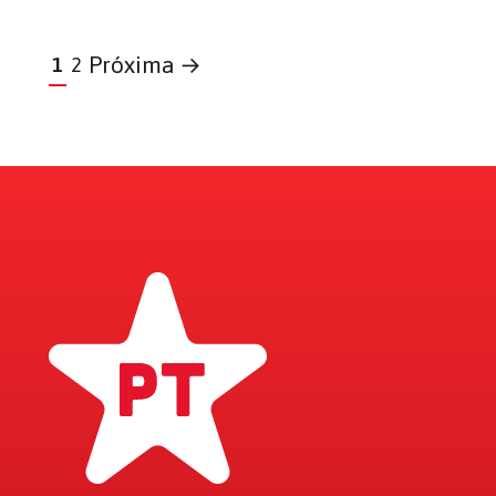
Próxima →
1
2