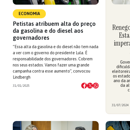
ECONOMIA
Petistas atribuem alta do preço
Renego
da gasolina e do diesel aos
Esta
governadores
impera
“Essa alta da gasolina e do diesel não tem nada
a ver com o governo do presidente Lula. É
responsabilidade dos governadores. Cobrem
Gover
nos seus estados. Vamos fazer uma grande
dificul
campanha contra esse aumento”, convocou
eleitorei
os estado
Lindbergh
ano da a
da al
31/01/2025
c
31/07/2024