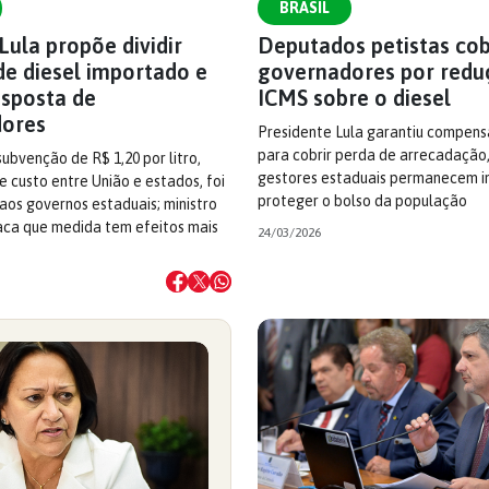
BRASIL
ula propõe dividir
Deputados petistas co
de diesel importado e
governadores por redu
esposta de
ICMS sobre o diesel
ores
Presidente Lula garantiu compen
para cobrir perda de arrecadação
ubvenção de R$ 1,20 por litro,
gestores estaduais permanecem i
e custo entre União e estados, foi
proteger o bolso da população
os governos estaduais; ministro
aca que medida tem efeitos mais
24/03/2026