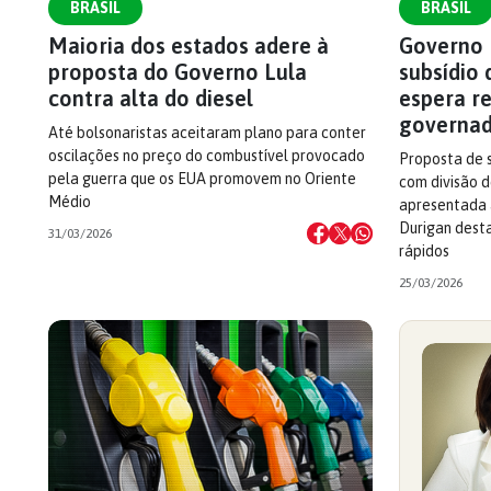
BRASIL
BRASIL
Maioria dos estados adere à
Governo L
proposta do Governo Lula
subsídio 
contra alta do diesel
espera r
governad
Até bolsonaristas aceitaram plano para conter
oscilações no preço do combustível provocado
Proposta de s
pela guerra que os EUA promovem no Oriente
com divisão d
Médio
apresentada a
Durigan dest
31/03/2026
rápidos
25/03/2026