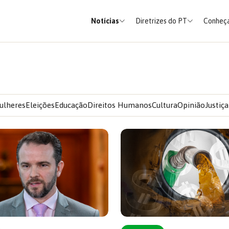
Notícias
Diretrizes do PT
Conheça
ulheres
Eleições
Educação
Direitos Humanos
Cultura
Opinião
Justiça