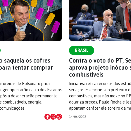
BRASIL
o saqueia os cofres
Contra o voto do PT, S
 para tentar comprar
aprova projeto inócuo 
combustíveis
itoreiras de Bolsonaro para
Iniciativa retira recursos dos est
leger apertarão caixa dos Estados
serviços essenciais sob pretexto d
 após a desoneração permanente
combustíveis, mas não mexe no PP
 combustíveis, energia,
dolariza preços. Paulo Rocha e Je
 comunicações
apontam caráter eleitoreiro da m
14/06/2022