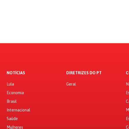
NOTÍCIAS
DIRETRIZES DO PT
C
Lula
Geral
N
Economia
E
Brasil
C
Internacional
M
Saúde
E
Mulheres
C