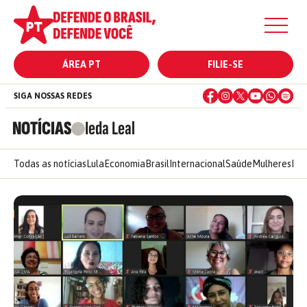
ÁREA PT
FILIE-SE
SIGA NOSSAS REDES
NOTÍCIAS
Ieda Leal
Todas as notícias
Lula
Economia
Brasil
Internacional
Saúde
Mulheres
Ele