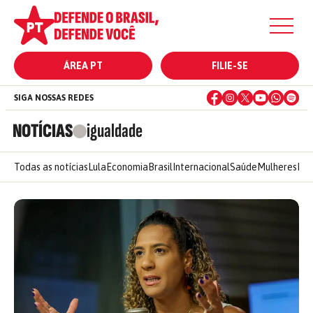
ÁREA PT
FILIE-SE
SIGA NOSSAS REDES
NOTÍCIAS
igualdade
Todas as notícias
Lula
Economia
Brasil
Internacional
Saúde
Mulheres
Ele