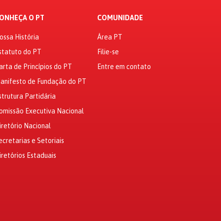
ONHEÇA O PT
COMUNIDADE
ossa História
Área PT
statuto do PT
Filie-se
arta de Princípios do PT
Entre em contato
anifesto de Fundação do PT
strutura Partidária
omissão Executiva Nacional
iretório Nacional
ecretarias e Setoriais
iretórios Estaduais