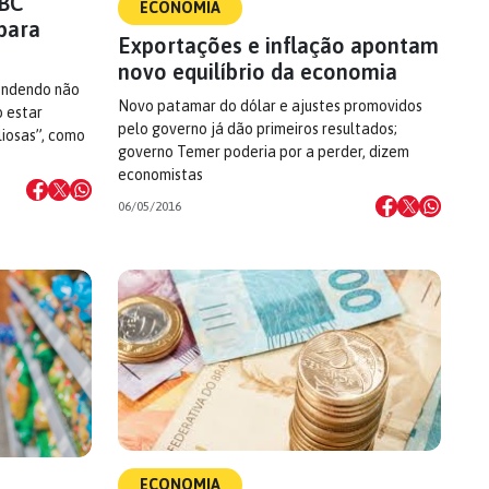
 BC
ECONOMIA
para
Exportações e inflação apontam
novo equilíbrio da economia
fendendo não
Novo patamar do dólar e ajustes promovidos
o estar
pelo governo já dão primeiros resultados;
liosas”, como
governo Temer poderia por a perder, dizem
economistas
06/05/2016
ECONOMIA