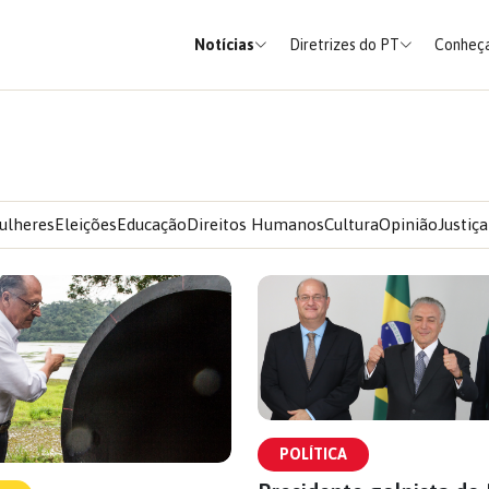
Notícias
Diretrizes do PT
Conheça
ulheres
Eleições
Educação
Direitos Humanos
Cultura
Opinião
Justiça
POLÍTICA