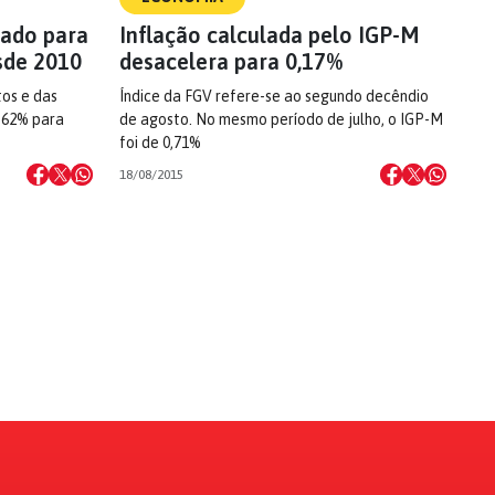
tado para
Inflação calculada pelo IGP-M
sde 2010
desacelera para 0,17%
os e das
Índice da FGV refere-se ao segundo decêndio
0,62% para
de agosto. No mesmo período de julho, o IGP-M
foi de 0,71%
18/08/2015