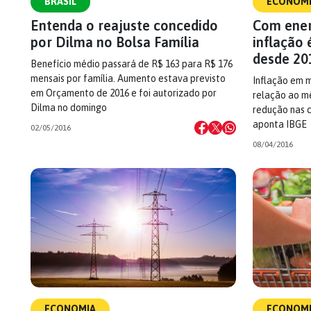
BRASIL
ECONOM
Entenda o reajuste concedido
Com ener
por Dilma no Bolsa Família
inflação
desde 20
Benefício médio passará de R$ 163 para R$ 176
mensais por família. Aumento estava previsto
Inflação em 
em Orçamento de 2016 e foi autorizado por
relação ao mê
Dilma no domingo
redução nas c
aponta IBGE
02/05/2016
08/04/2016
ECONOMIA
ECONOM