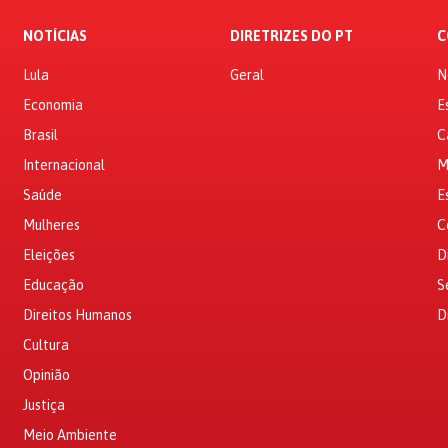
NOTÍCIAS
DIRETRIZES DO PT
C
Lula
Geral
N
Economia
E
Brasil
C
Internacional
M
Saúde
E
Mulheres
C
Eleições
D
Educação
S
Direitos Humanos
D
Cultura
Opinião
Justiça
Meio Ambiente