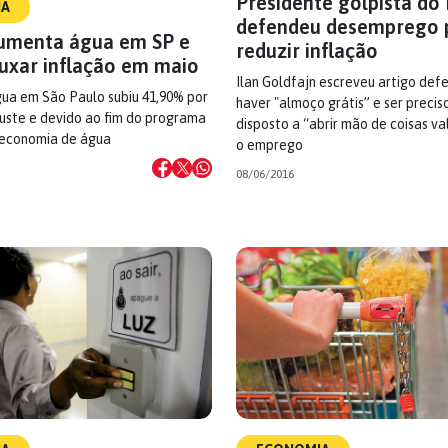
Presidente golpista do
IA
defendeu desemprego 
umenta água em SP e
reduzir inflação
puxar inflação em maio
Ilan Goldfajn escreveu artigo de
gua em São Paulo subiu 41,90% por
haver "almoço grátis” e ser precis
uste e devido ao fim do programa
disposto a “abrir mão de coisas va
 economia de água
o emprego
08/06/2016