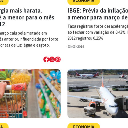
IA
ECONOMIA
gia mais barata,
IBGE: Prévia da inflação
 é a menor para o mês
a menor para março de
12
Taxa registrou forte desacelera
ao fechar com variação de 0,43%.
março caiu pela metade em
2012 registrou 0,25%
s anterior, influenciada por forte
ontas de luz, água e esgoto,
23/03/2016
IA
ECONOMIA