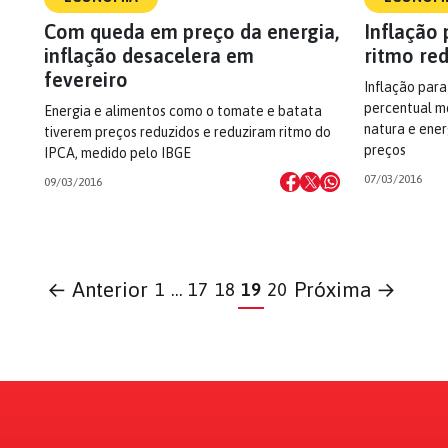
Com queda em preço da energia,
Inflação
inflação desacelera em
ritmo red
fevereiro
Inflação para
percentual me
Energia e alimentos como o tomate e batata
natura e ener
tiverem preços reduzidos e reduziram ritmo do
preços
IPCA, medido pelo IBGE
07/03/2016
09/03/2016
← Anterior
Próxima →
1
…
17
18
19
20