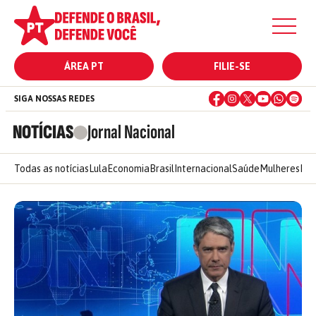
ÁREA PT
FILIE-SE
SIGA NOSSAS REDES
NOTÍCIAS
Jornal Nacional
Todas as notícias
Lula
Economia
Brasil
Internacional
Saúde
Mulheres
Ele