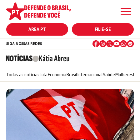
ÁREA PT
FILIE-SE
SIGA NOSSAS REDES
NOTÍCIAS
Kátia Abreu
Todas as notícias
Lula
Economia
Brasil
Internacional
Saúde
Mulheres
Ele