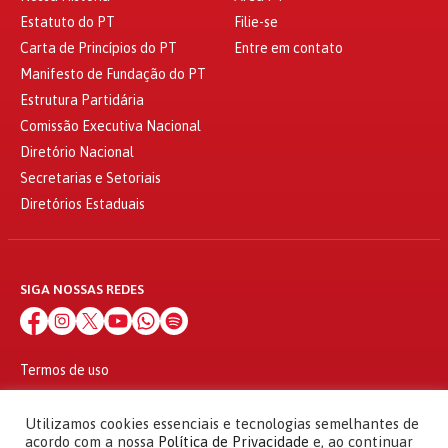
Estatuto do PT
Filie-se
Carta de Princípios do PT
Entre em contato
Manifesto de Fundação do PT
Estrutura Partidária
Comissão Executiva Nacional
Diretório Nacional
Secretarias e Setoriais
Diretórios Estaduais
SIGA NOSSAS REDES
Termos de uso
Política de privacidade
© 2010 - 2026
Utilizamos cookies essenciais e tecnologias semelhantes de
Partido dos Trabalhadores Todos os direitos reservados
acordo com a nossa
Política de Privacidade
e, ao continuar