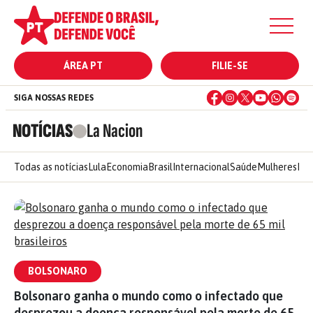
ÁREA PT
FILIE-SE
SIGA NOSSAS REDES
NOTÍCIAS
La Nacion
Todas as notícias
Lula
Economia
Brasil
Internacional
Saúde
Mulheres
Ele
BOLSONARO
Bolsonaro ganha o mundo como o infectado que
desprezou a doença responsável pela morte de 65