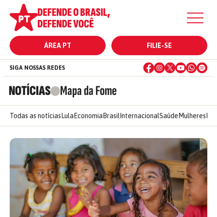
ÁREA PT
FILIE-SE
SIGA NOSSAS REDES
NOTÍCIAS
Mapa da Fome
Todas as notícias
Lula
Economia
Brasil
Internacional
Saúde
Mulheres
Ele