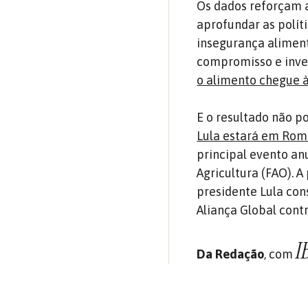
Os dados reforçam 
aprofundar as polít
insegurança alimen
compromisso e inves
o alimento chegue à 
E o resultado não po
Lula estará em Roma
principal evento an
Agricultura (FAO). 
presidente Lula con
Aliança Global cont
I
Da Redação
, com