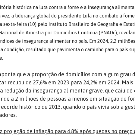
itória histórica na luta contra a fome e a insegurança alimentar
vez, a liderança global do presidente Lula no combate à fome 
sexta-feira (10) pelo Instituto Brasileiro de Geografia e Estatí
Nacional de Amostra por Domicílios Contínua (PNADc), revel
índices de insegurança alimentar no país. Em 2024,
2,2 milhões
ssa condição, resultado que pavimenta
o caminho para o país su
e.
aponta que a proporção de domicílios com algum grau 
tar recuou de 27,6% em 2023 para 24,2% em 2024. Mais
a redução da insegurança alimentar grave, que caiu de
onde a
2 milhões de pessoas a menos em situação de f
recorde histórico de 2013, quando o país vivia sob a ges
adores.
z projeção de inflação para 4,8% após quedas no preço 