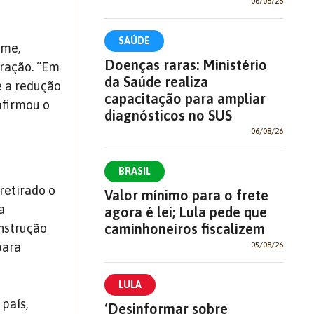
06/08/26
SAÚDE
ome,
Doenças raras: Ministério
eração. “Em
da Saúde realiza
e a redução
capacitação para ampliar
afirmou o
diagnósticos no SUS
06/08/26
BRASIL
 retirado
o
Valor mínimo para o frete
a
agora é lei; Lula pede que
caminhoneiros fiscalizem
nstrução
05/08/26
para
LULA
país,
‘Desinformar sobre