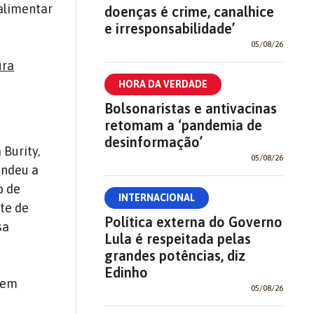
 alimentar
doenças é crime, canalhice
e irresponsabilidade’
05/08/26
ura
HORA DA VERDADE
Bolsonaristas e antivacinas
retomam a ‘pandemia de
desinformação’
Burity,
05/08/26
endeu a
o de
INTERNACIONAL
te de
Política externa do Governo
sa
Lula é respeitada pelas
grandes potências, diz
Edinho
 em
05/08/26
e