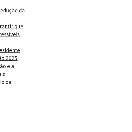
e
 redução da
rantir que
cessíveis
.
esidente
ão 2025,
ão e a
a o
io da