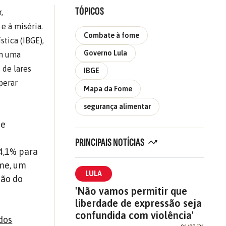
TÓPICOS
,
e à miséria.
Combate à fome
stica (IBGE),
Governo Lula
am uma
 de lares
IBGE
perar
Mapa da Fome
segurança alimentar
de
PRINCIPAIS NOTÍCIAS
 4,1% para
ome
, um
LULA
tão do
'Não vamos permitir que
liberdade de expressão seja
confundida com violência'
dos