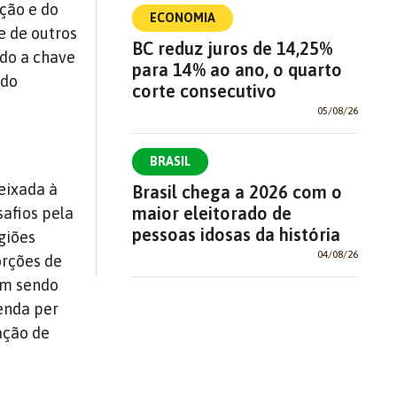
ução e do
ECONOMIA
e de outros
BC reduz juros de 14,25%
do a chave
para 14% ao ano, o quarto
 do
corte consecutivo
05/08/26
BRASIL
eixada à
Brasil chega a 2026 com o
maior eleitorado de
safios pela
pessoas idosas da história
giões
04/08/26
orções de
am sendo
renda per
ação de