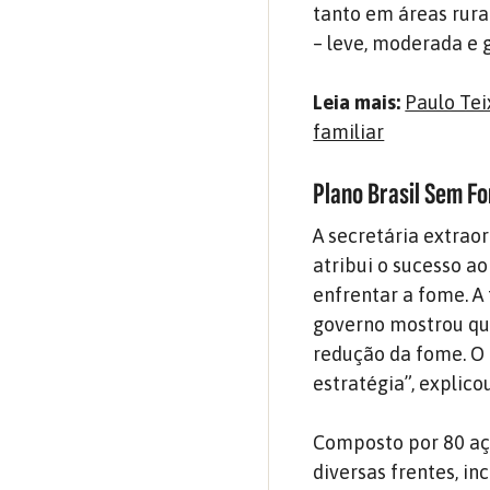
tanto em áreas rura
– leve, moderada e 
Leia mais:
Paulo Tei
familiar
Plano Brasil Sem F
A secretária extrao
atribui o sucesso a
enfrentar a fome. A
governo mostrou que
redução da fome. O 
estratégia”, explicou
Composto por 80 aç
diversas frentes, i