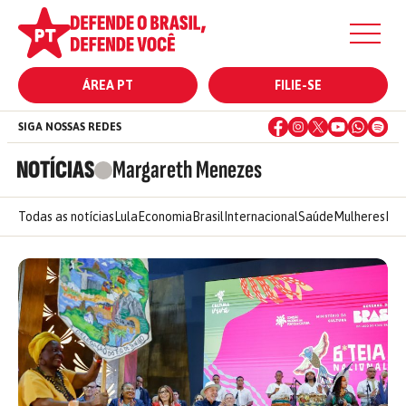
ÁREA PT
FILIE-SE
SIGA NOSSAS REDES
NOTÍCIAS
Margareth Menezes
Todas as notícias
Lula
Economia
Brasil
Internacional
Saúde
Mulheres
Ele