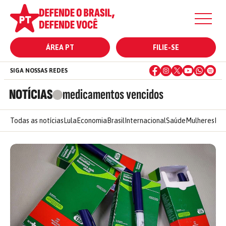
ÁREA PT
FILIE-SE
SIGA NOSSAS REDES
NOTÍCIAS
medicamentos vencidos
Todas as notícias
Lula
Economia
Brasil
Internacional
Saúde
Mulheres
Ele