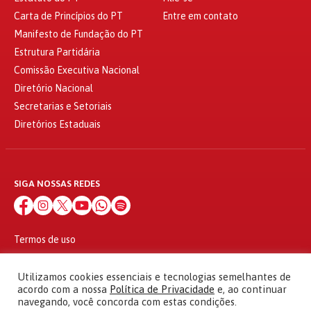
Carta de Princípios do PT
Entre em contato
Manifesto de Fundação do PT
Estrutura Partidária
Comissão Executiva Nacional
Diretório Nacional
Secretarias e Setoriais
Diretórios Estaduais
SIGA NOSSAS REDES
Termos de uso
Política de privacidade
© 2010 - 2026
Utilizamos cookies essenciais e tecnologias semelhantes de
Partido dos Trabalhadores Todos os direitos reservados
acordo com a nossa
Política de Privacidade
e, ao continuar
navegando, você concorda com estas condições.