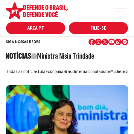
ÁREA PT
FILIE-SE
SIGA NOSSAS REDES
NOTÍCIAS
Ministra Nísia Trindade
Todas as notícias
Lula
Economia
Brasil
Internacional
Saúde
Mulheres
Ele