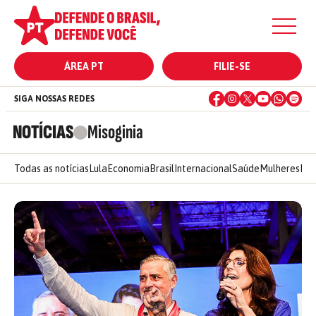
ÁREA PT
FILIE-SE
SIGA NOSSAS REDES
NOTÍCIAS
Misoginia
Todas as notícias
Lula
Economia
Brasil
Internacional
Saúde
Mulheres
Ele