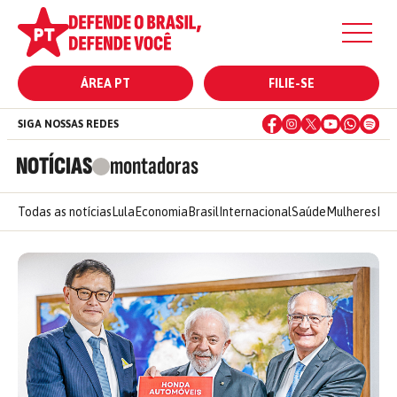
ÁREA PT
FILIE-SE
SIGA NOSSAS REDES
NOTÍCIAS
montadoras
Todas as notícias
Lula
Economia
Brasil
Internacional
Saúde
Mulheres
Ele