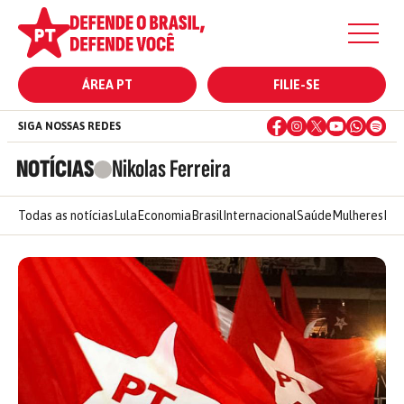
ÁREA PT
FILIE-SE
SIGA NOSSAS REDES
NOTÍCIAS
Nikolas Ferreira
Todas as notícias
Lula
Economia
Brasil
Internacional
Saúde
Mulheres
Ele