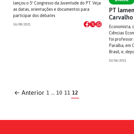
lançou o 5º Congresso da Juventude do PT. Veja
PT lamen
as datas, orientações e documentos para
participar dos debates
Carvalho
16/08/2021
Economista, 
Ciências Econ
foi professor
Paraíba, em 
Brasil, e, dep
02/06/2021
← Anterior
1
…
10
11
12