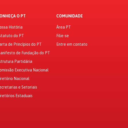
ONHEÇA O PT
COMUNIDADE
ossa História
Área PT
statuto do PT
Filie-se
arta de Princípios do PT
Entre em contato
anifesto de Fundação do PT
strutura Partidária
omissão Executiva Nacional
iretório Nacional
ecretarias e Setoriais
iretórios Estaduais