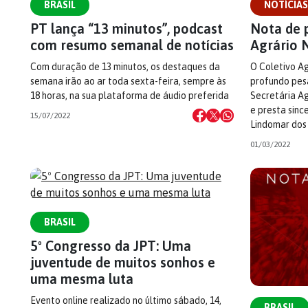
BRASIL
NOTÍCIAS
PT lança “13 minutos”, podcast
Nota de 
com resumo semanal de notícias
Agrário 
Com duração de 13 minutos, os destaques da
O Coletivo A
semana irão ao ar toda sexta-feira, sempre às
profundo pesa
18 horas, na sua plataforma de áudio preferida
Secretária Ag
e presta sin
15/07/2022
Lindomar dos
01/03/2022
BRASIL
5º Congresso da JPT: Uma
juventude de muitos sonhos e
uma mesma luta
Evento online realizado no último sábado, 14,
BRASIL