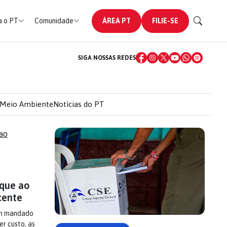
 o PT
Comunidade
ÁREA PT
FILIE-SE
SIGA NOSSAS REDES
Meio Ambiente
Notícias do PT
aque ao
cente
sem mandado
er custo, as