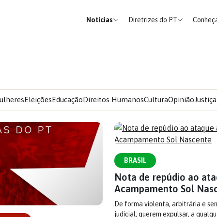
Notícias
Diretrizes do PT
Conheça
ulheres
Eleições
Educação
Direitos Humanos
Cultura
Opinião
Justiça
BRASIL
Nota de repúdio ao at
Acampamento Sol Nas
De forma violenta, arbitrária e 
judicial, querem expulsar, a qualqu