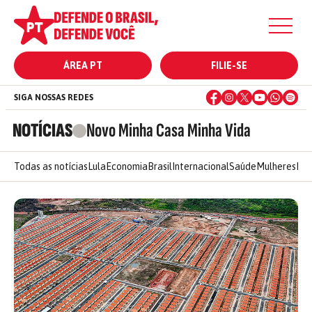
ÁREA PT
FILIE-SE
SIGA NOSSAS REDES
NOTÍCIAS
Novo Minha Casa Minha Vida
Todas as notícias
Lula
Economia
Brasil
Internacional
Saúde
Mulheres
Ele