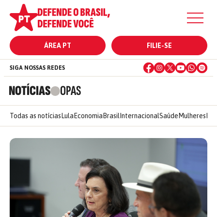
ÁREA PT
FILIE-SE
SIGA NOSSAS REDES
NOTÍCIAS
OPAS
Todas as notícias
Lula
Economia
Brasil
Internacional
Saúde
Mulheres
Ele