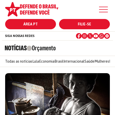
ÁREA PT
FILIE-SE
SIGA NOSSAS REDES
NOTÍCIAS
Orçamento
Todas as notícias
Lula
Economia
Brasil
Internacional
Saúde
Mulheres
Ele