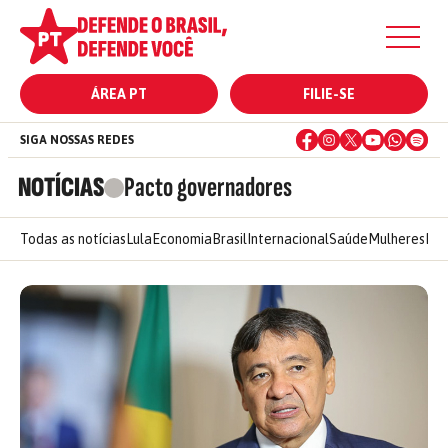
ÁREA PT
FILIE-SE
SIGA NOSSAS REDES
NOTÍCIAS
Pacto governadores
Todas as notícias
Lula
Economia
Brasil
Internacional
Saúde
Mulheres
Ele