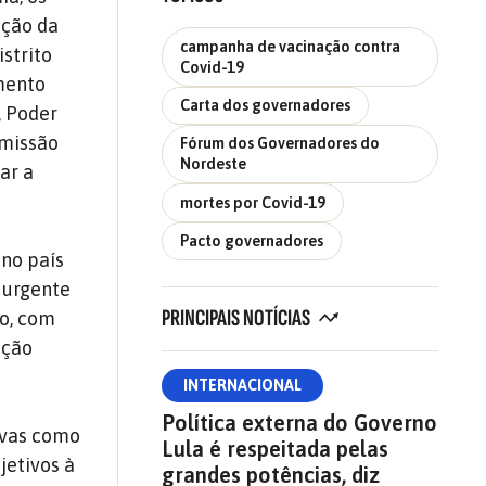
ação da
campanha de vacinação contra
istrito
Covid-19
mento
Carta dos governadores
, Poder
omissão
Fórum dos Governadores do
Nordeste
ar a
mortes por Covid-19
Pacto governadores
 no país
e urgente
PRINCIPAIS NOTÍCIAS
ão, com
ação
INTERNACIONAL
Política externa do Governo
ivas como
Lula é respeitada pelas
jetivos à
grandes potências, diz