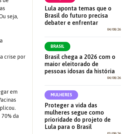
s de
Lula aponta temas que o
las
Brasil do futuro precisa
Ou seja,
debater e enfrentar
04/08/26
 a
BRASIL
Brasil chega a 2026 com o
da crise por
maior eleitorado de
pessoas idosas da história
04/08/26
egar em
MULHERES
Vacinas
Proteger a vida das
plicou.
mulheres segue como
s 70% da
prioridade do projeto de
Lula para o Brasil
03/08/26