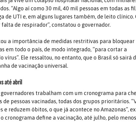
país já vive um colapso hospitalar nacional, com milhare
dos. “Algo aí como 30 mil, 40 mil pessoas em todas as fi
a de UTI e, em alguns lugares também, de leito clínico. 
falta de respirador”, constatou o governador.
ou a importância de medidas restritivas para bloquear
as em todo o país, de modo integrado, “para cortar a
 vírus”. Ele ressaltou, no entanto, que o Brasil só sairá 
ha de vacinação universal.
s até abril
s governadores trabalham com um cronograma para ch
s de pessoas vacinadas, todas dos grupos prioritários. “
 e reduzem óbitos, o que já acontece no Amazonas”, ex
 o cronograma define a vacinação, até julho, pelo meno