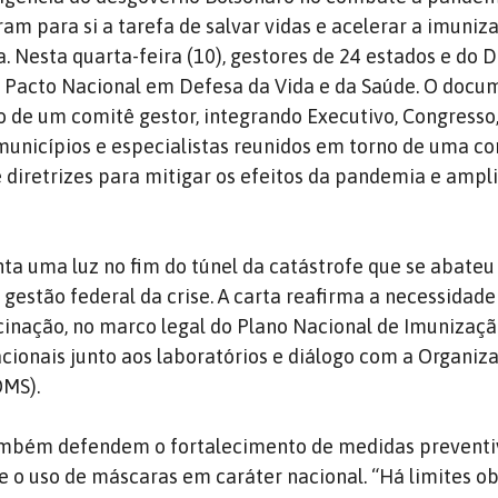
m para si a tarefa de salvar vidas e acelerar a imuniz
. Nesta quarta-feira (10), gestores de 24 estados e do D
o Pacto Nacional em Defesa da Vida e da Saúde. O docu
o de um comitê gestor, integrando Executivo, Congresso
, municípios e especialistas reunidos em torno de uma c
e diretrizes para mitigar os efeitos da pandemia e ampli
nta uma luz no fim do túnel da catástrofe que se abateu
 gestão federal da crise. A carta reafirma a necessidad
inação, no marco legal do Plano Nacional de Imunizaç
cionais junto aos laboratórios e diálogo com a Organiz
OMS).
ambém defendem o fortalecimento de medidas prevent
e o uso de máscaras em caráter nacional. “Há limites ob