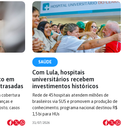
SAÚDE
Com Lula, hospitais
co em
universitários recebem
trasadas
investimentos históricos
a cobertura
Rede de 45 hospitais atendem milhões de
ianças e
brasileiros via SUS e promovem a produção de
osto; casos
conhecimento; programa nacional destinou R$
1,5 bi para HUs
31/07/2026