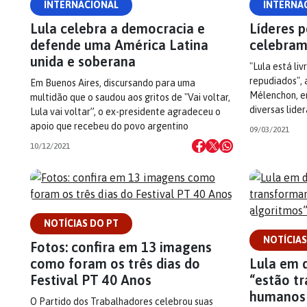
INTERNACIONAL
INTERNA
Lula celebra a democracia e
Líderes p
defende uma América Latina
celebram
unida e soberana
"Lula está liv
repudiados", 
Em Buenos Aires, discursando para uma
Mélenchon, em
multidão que o saudou aos gritos de "Vai voltar,
diversas lide
Lula vai voltar”, o ex-presidente agradeceu o
apoio que recebeu do povo argentino
09/03/2021
10/12/2021
NOTÍCIAS DO PT
NOTÍCIAS
Fotos: confira em 13 imagens
como foram os três dias do
Lula em 
Festival PT 40 Anos
“estão t
humanos 
O Partido dos Trabalhadores celebrou suas