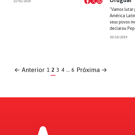
23/01/2020
"Vamos lutar
América Lati
seus povos me
declarou Pep
20/10/2019
← Anterior
Próxima →
1
2
3
4
…
6