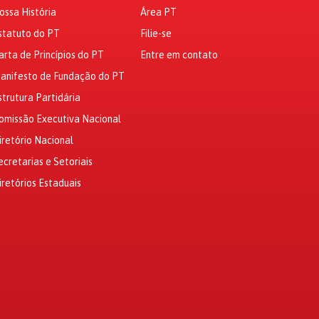
ossa História
Área PT
statuto do PT
Filie-se
arta de Princípios do PT
Entre em contato
anifesto de Fundação do PT
strutura Partidária
omissão Executiva Nacional
iretório Nacional
ecretarias e Setoriais
iretórios Estaduais