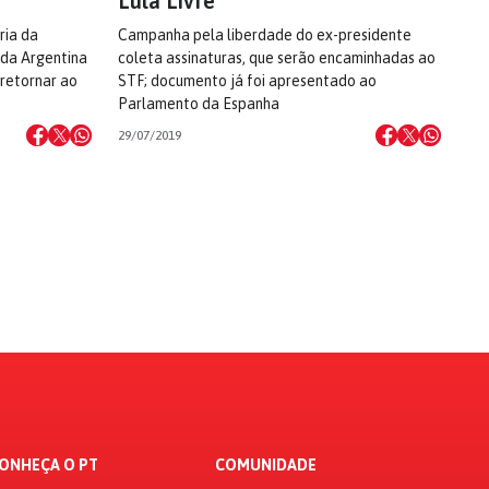
Lula Livre
ria da
Campanha pela liberdade do ex-presidente
 da Argentina
coleta assinaturas, que serão encaminhadas ao
 retornar ao
STF; documento já foi apresentado ao
Parlamento da Espanha
29/07/2019
ONHEÇA O PT
COMUNIDADE