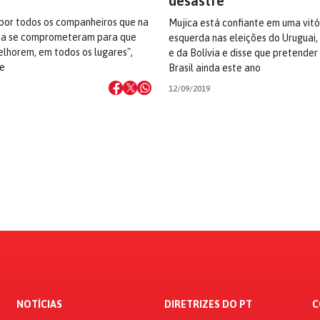
desastre”
 por todos os companheiros que na
Mujica está confiante em uma vitó
na se comprometeram para que
esquerda nas eleições do Uruguai,
lhorem, em todos os lugares",
e da Bolívia e disse que pretender
e
Brasil ainda este ano
12/09/2019
NOTÍCIAS
DIRETRIZES DO PT
C