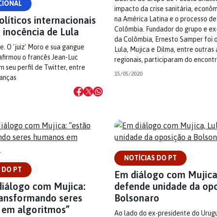
CIONAL
impacto da crise sanitária, econôm
olíticos internacionais
na América Latina e o processo de
Colômbia. Fundador do grupo e ex
 inocência de Lula
da Colômbia, Ernesto Samper foi o 
re. O 'juiz' Moro e sua gangue
Lula, Mujica e Dilma, entre outras
afirmou o francês Jean-Luc
regionais, participaram do encontro
 seu perfil de Twitter, entre
15/05/2020
ranças
NOTÍCIAS DO PT
 DO PT
Em diálogo com Mujica
diálogo com Mujica:
defende unidade da op
ransformando seres
Bolsonaro
em algoritmos”
Ao lado do ex-presidente do Urugu