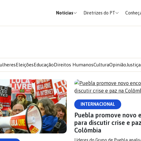
Notícias
Diretrizes do PT
Conheça
ulheres
Eleições
Educação
Direitos Humanos
Cultura
Opinião
Justiça
INTERNACIONAL
Puebla promove novo 
para discutir crise e pa
Colômbia
Líderes do Grupo de Puebla anali