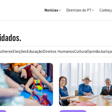
Notícias
Diretrizes do PT
Conheça
idados.
ulheres
Eleições
Educação
Direitos Humanos
Cultura
Opinião
Justiça