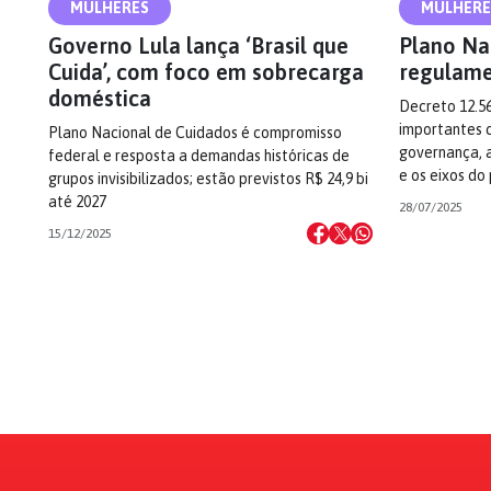
MULHERES
MULHERE
Governo Lula lança ‘Brasil que
Plano Na
Cuida’, com foco em sobrecarga
regulam
doméstica
Decreto 12.5
importantes c
Plano Nacional de Cuidados é compromisso
governança, a 
federal e resposta a demandas históricas de
e os eixos do
grupos invisibilizados; estão previstos R$ 24,9 bi
até 2027
28/07/2025
15/12/2025