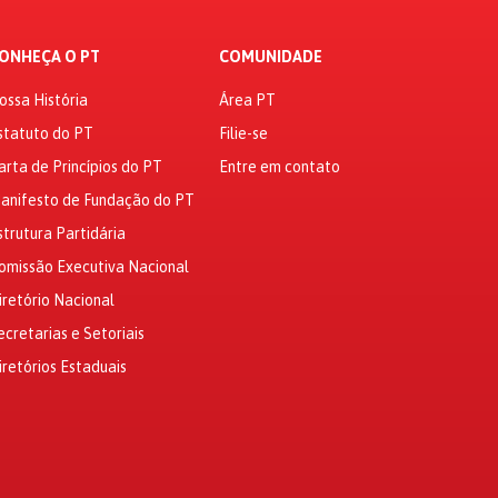
ONHEÇA O PT
COMUNIDADE
ossa História
Área PT
statuto do PT
Filie-se
arta de Princípios do PT
Entre em contato
anifesto de Fundação do PT
strutura Partidária
omissão Executiva Nacional
iretório Nacional
ecretarias e Setoriais
iretórios Estaduais