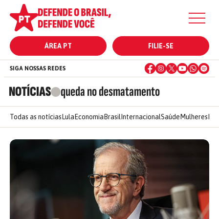
ÁREA PT
FILIE-SE
SIGA NOSSAS REDES
NOTÍCIAS
queda no desmatamento
Todas as notícias
Lula
Economia
Brasil
Internacional
Saúde
Mulheres
Ele