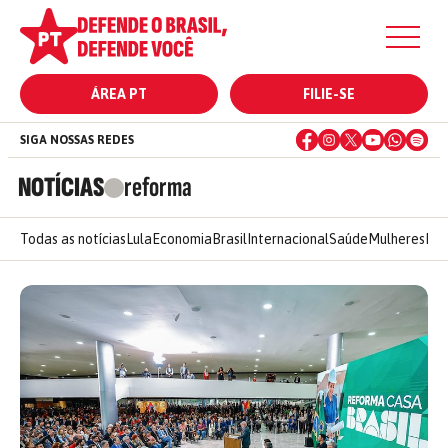
ÁREA PT
FILIE-SE
SIGA NOSSAS REDES
NOTÍCIAS
reforma
Todas as notícias
Lula
Economia
Brasil
Internacional
Saúde
Mulheres
Ele