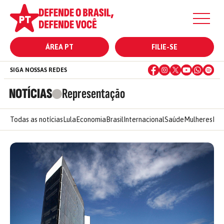
ÁREA PT
FILIE-SE
SIGA NOSSAS REDES
NOTÍCIAS
Representação
Todas as notícias
Lula
Economia
Brasil
Internacional
Saúde
Mulheres
Ele