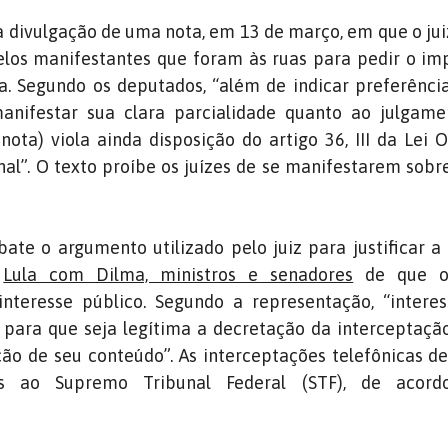
 divulgação de uma nota, em 13 de março, em que o ju
elos manifestantes que foram às ruas para pedir o i
. Segundo os deputados, “além de indicar preferência
anifestar sua clara parcialidade quanto ao julgame
 nota) viola ainda disposição do artigo 36, III da Lei
O
al”. O texto proíbe os juízes de se manifestarem sob
ate o argumento utilizado pelo juiz para justificar a
e
Lula com Dilma, ministros e senadores
de que o
nteresse público. Segundo a representação, “interes
para que seja legítima a decretação da interceptaçã
ação de seu conteúdo”. As interceptações telefônicas d
s ao Supremo Tribunal Federal (STF), de acor