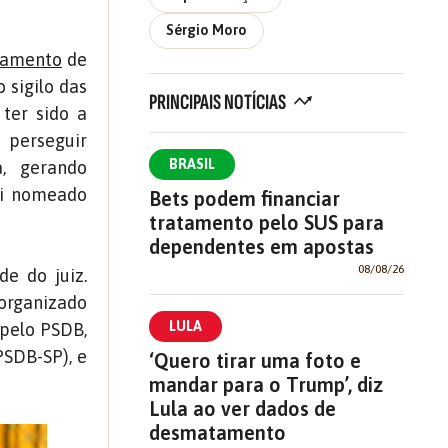
Sérgio Moro
lgamento
de
 sigilo das
PRINCIPAIS NOTÍCIAS
 ter sido a
 perseguir
BRASIL
a, gerando
foi nomeado
Bets podem financiar
tratamento pelo SUS para
dependentes em apostas
08/08/26
de do juiz.
 organizado
LULA
 pelo PSDB,
PSDB-SP), e
‘Quero tirar uma foto e
mandar para o Trump’, diz
Lula ao ver dados de
desmatamento