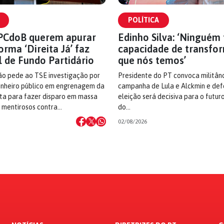
POLÍTICA
 PCdoB querem apurar
Edinho Silva: ‘Ninguém
orma ‘Direita Já’ faz
capacidade de transfo
l de Fundo Partidário
que nós temos’
o pede ao TSE investigação por
Presidente do PT convoca militân
dinheiro público em engrenagem da
campanha de Lula e Alckmin e de
ita para fazer disparo em massa
eleição será decisiva para o futuro
 mentirosos contra…
do…
02/08/2026