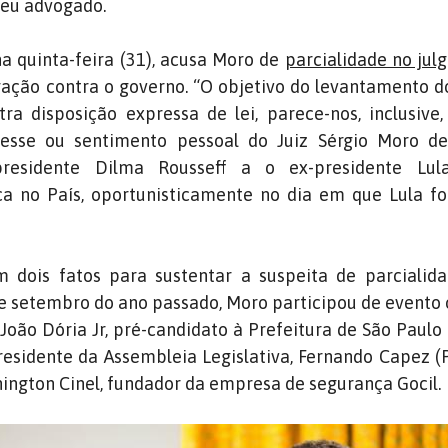
seu advogado.
na quinta-feira (31), acusa Moro de
parcialidade no ju
ação contra o governo. “O objetivo do levantamento do
ra disposição expressa de lei, parece-nos, inclusive,
resse ou sentimento pessoal do Juiz Sérgio Moro de
presidente Dilma Rousseff a o ex-presidente Lul
tica no País, oportunisticamente no dia em que Lula 
 dois fatos para sustentar a suspeita de parcialida
e setembro do ano passado, Moro participou de evento
 João Dória Jr, pré-candidato à Prefeitura de São Paulo
sidente da Assembleia Legislativa, Fernando Capez (
ngton Cinel, fundador da empresa de segurança Gocil.