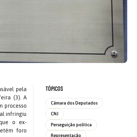
TÓPICOS
sável pela
eira (3). A
Câmara dos Deputados
um processo
al infringiu
CNJ
ue o ex-
Perseguição política
detém foro
Representação