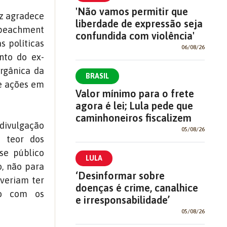
'Não vamos permitir que
iz agradece
liberdade de expressão seja
mpeachment
confundida com violência'
s políticas
06/08/26
nto do ex-
rgânica da
BRASIL
re ações em
Valor mínimo para o frete
agora é lei; Lula pede que
caminhoneiros fiscalizem
 divulgação
05/08/26
 teor dos
se público
LULA
o, não para
‘Desinformar sobre
everiam ter
doenças é crime, canalhice
do com os
e irresponsabilidade’
05/08/26