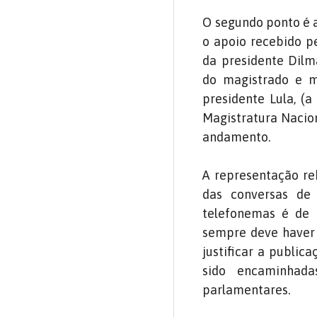
O segundo ponto é a
o apoio recebido p
da presidente Dilma
do magistrado e m
presidente Lula, (a
Magistratura Nacion
andamento.
A representação reb
das conversas d
telefonemas é de i
sempre deve haver 
justificar a public
sido encaminhada
parlamentares.