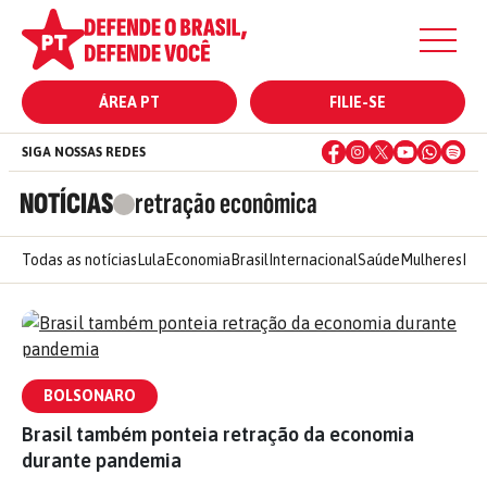
ÁREA PT
FILIE-SE
SIGA NOSSAS REDES
NOTÍCIAS
retração econômica
Todas as notícias
Lula
Economia
Brasil
Internacional
Saúde
Mulheres
Ele
BOLSONARO
Brasil também ponteia retração da economia
durante pandemia