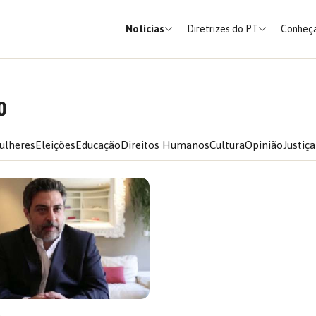
Notícias
Diretrizes do PT
Conheça
o
ulheres
Eleições
Educação
Direitos Humanos
Cultura
Opinião
Justiça