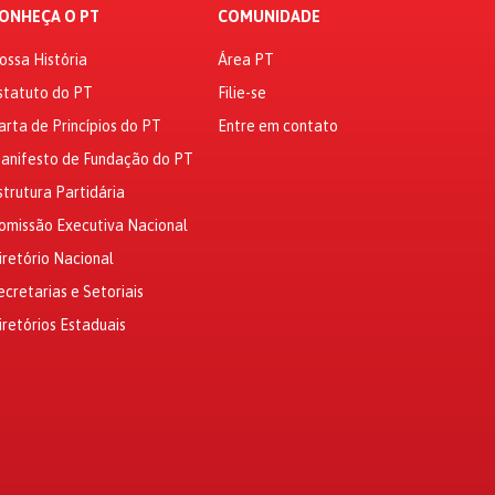
ONHEÇA O PT
COMUNIDADE
ossa História
Área PT
statuto do PT
Filie-se
arta de Princípios do PT
Entre em contato
anifesto de Fundação do PT
strutura Partidária
omissão Executiva Nacional
iretório Nacional
ecretarias e Setoriais
iretórios Estaduais