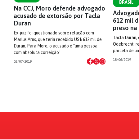
BRASIL
Na CCJ, Moro defende advogado
Advogado
acusado de extorsão por Tacla
612 mil d
Duran
preso na
Ex-juiz foi questionado sobre relação com
Tacla Durán, 
Marlus Arns, que teria recebido US$ 612 mil de
Odebrecht, re
Duran. Para Moro, o acusado é "uma pessoa
parcela de um
com absoluta correição"
18/06/2019
03/07/2019