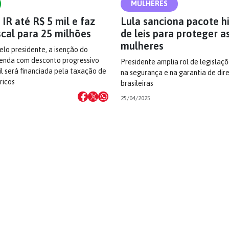
MULHERES
 IR até R$ 5 mil e faz
Lula sanciona pacote h
iscal para 25 milhões
de leis para proteger a
mulheres
lo presidente, a isenção do
enda com desconto progressivo
Presidente amplia rol de legislaç
il será financiada pela taxação de
na segurança e na garantia de dire
ricos
brasileiras
25/04/2025