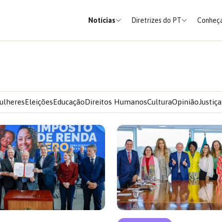
Notícias
Diretrizes do PT
Conheça
ulheres
Eleições
Educação
Direitos Humanos
Cultura
Opinião
Justiça