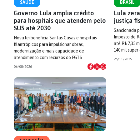
SAÚDE
BRASIL
Governo Lula amplia crédito
Lula zera
para hospitais que atendem pelo
justiça f
SUS até 2030
Sancionada pe
Imposto de R
Nova lei beneficia Santas Casas e hospitais
até R$ 7,35 m
filantrópicos para impulsionar obras,
140 mil super-
modernização e mais capacidade de
atendimento com recursos do FGTS
26/11/2025
06/08/2026