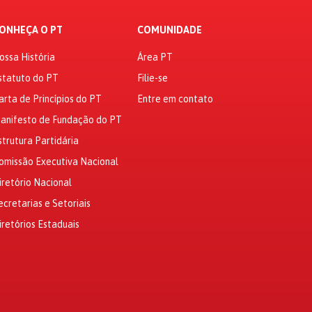
ONHEÇA O PT
COMUNIDADE
ossa História
Área PT
statuto do PT
Filie-se
arta de Princípios do PT
Entre em contato
anifesto de Fundação do PT
strutura Partidária
omissão Executiva Nacional
iretório Nacional
ecretarias e Setoriais
iretórios Estaduais